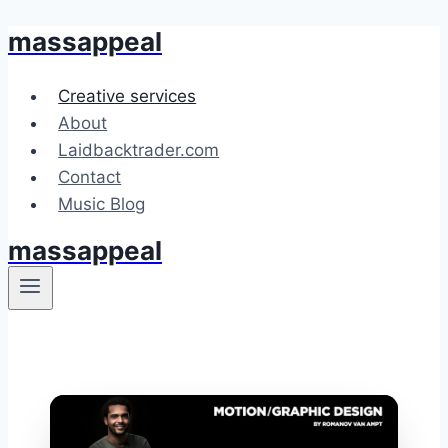
massappeal
Doorgaan
naar
inhoud
Creative services
About
Laidbacktrader.com
Contact
Music Blog
massappeal