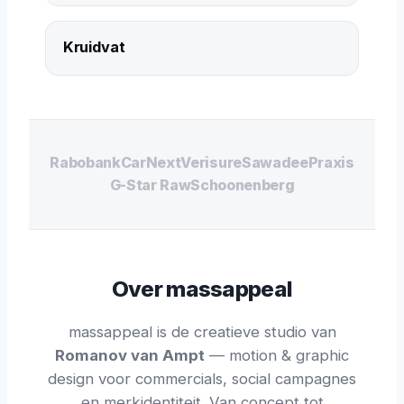
Kruidvat
Rabobank
CarNext
Verisure
Sawadee
Praxis
G-Star Raw
Schoonenberg
Over massappeal
massappeal is de creatieve studio van
Romanov van Ampt
— motion & graphic
design voor commercials, social campagnes
en merkidentiteit. Van concept tot